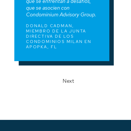
que se enfrentan a desafíos,
que se asocien con
Condominium Advisory Group.
DONALD CADMAN,
MIEMBRO DE LA JUNTA
DIRECTIVA DE LOS
CONDOMINIOS MILAN EN
APOPKA, FL
Next
Previous