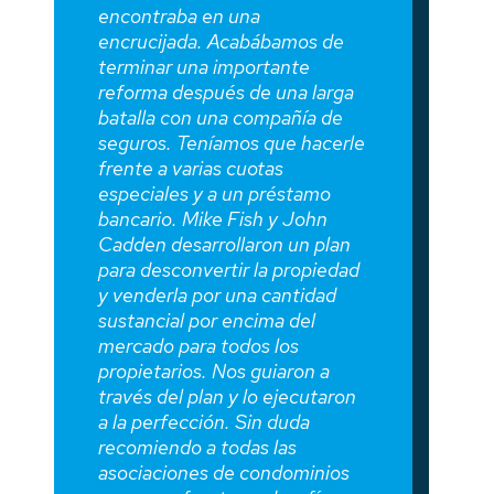
encontraba en una
encrucijada. Acabábamos de
terminar una importante
reforma después de una larga
batalla con una compañía de
seguros. Teníamos que hacerle
frente a varias cuotas
especiales y a un préstamo
bancario. Mike Fish y John
Cadden desarrollaron un plan
para desconvertir la propiedad
y venderla por una cantidad
sustancial por encima del
mercado para todos los
propietarios. Nos guiaron a
través del plan y lo ejecutaron
a la perfección. Sin duda
recomiendo a todas las
asociaciones de condominios